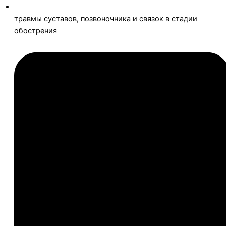
травмы суставов, позвоночника и связок в стадии
обострения