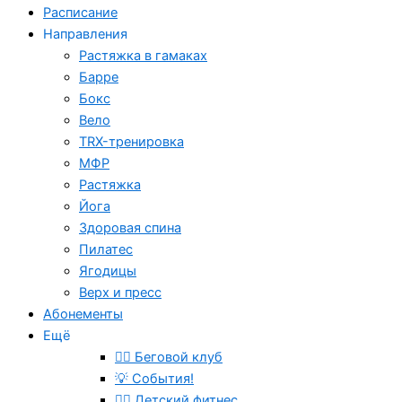
Расписание
Направления
Растяжка в гамаках
Барре
Бокс
Вело
TRX-тренировка
МФР
Растяжка
Йога
Здоровая спина
Пилатес
Ягодицы
Верх и пресс
Абонементы
Ещё
🏃‍♂️ Беговой клуб
💡 События!
🤸‍♂️ Детский фитнес