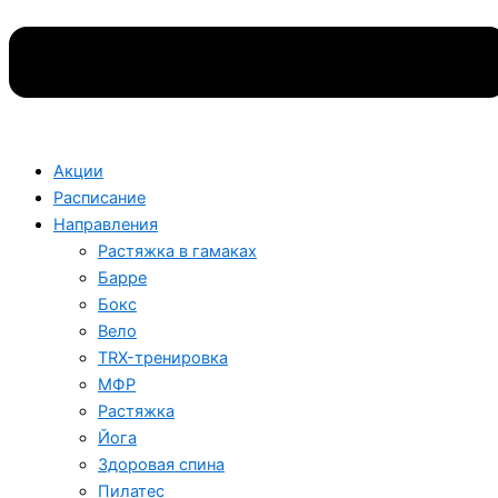
Акции
Расписание
Направления
Растяжка в гамаках
Барре
Бокс
Вело
TRX-тренировка
МФР
Растяжка
Йога
Здоровая спина
Пилатес