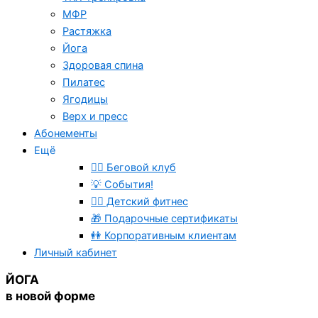
МФР
Растяжка
Йога
Здоровая спина
Пилатес
Ягодицы
Верх и пресс
Абонементы
Ещё
🏃‍♂️ Беговой клуб
💡 События!
🤸‍♂️ Детский фитнес
🎁 Подарочные сертификаты
👭 Корпоративным клиентам
Личный кабинет
ЙОГА
в новой форме