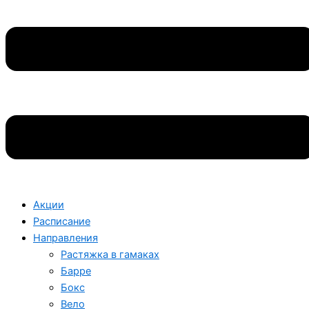
Акции
Расписание
Направления
Растяжка в гамаках
Барре
Бокс
Вело