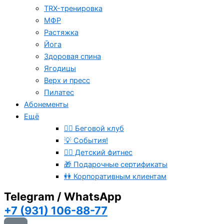
TRX-тренировка
МФР
Растяжка
Йога
Здоровая спина
Ягодицы
Верх и пресс
Пилатес
Абонементы
Ещё
🏃‍♂️ Беговой клуб
💡 События!
🤸‍♂️ Детский фитнес
🎁 Подарочные сертификаты
👭 Корпоративным клиентам
Telegram / WhatsApp
+7 (931) 106-88-77