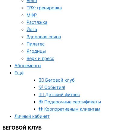
Вело
TRX-тренировка
МФР
Растяжка
Йога
Здоровая спина
Пилатес
Ягодицы
Верх и пресс
Абонементы
Ещё
🏃‍♂️ Беговой клуб
💡 События!
🤸‍♂️ Детский фитнес
🎁 Подарочные сертификаты
👭 Корпоративным клиентам
Личный кабинет
БЕГОВОЙ КЛУБ