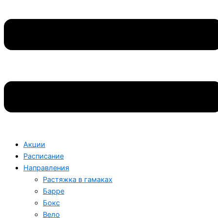
Акции
Расписание
Направления
Растяжка в гамаках
Барре
Бокс
Вело